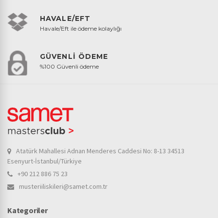
HAVALE/EFT
Havale/Eft ile ödeme kolaylığı
GÜVENLİ ÖDEME
%100 Güvenli ödeme
Atatürk Mahallesi Adnan Menderes Caddesi No: 8-13 34513
Esenyurt-İstanbul/Türkiye
+90 212 886 75 23
musteriiliskileri@samet.com.tr
Kategoriler