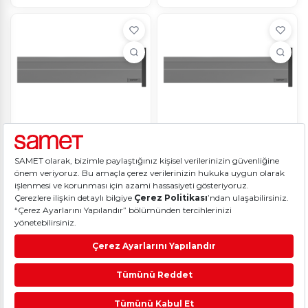
AlphaBox 18 mm
AlphaBox 18 mm Bas-Aç
Yavaşlatıcılı Bas-Aç 450 mm
450 mm Gri Perakende
Gri Perakende
2114.07
1928.29
₺
₺
AlphaBox 18 mm Bas-Aç
AlphaBox 18 mm