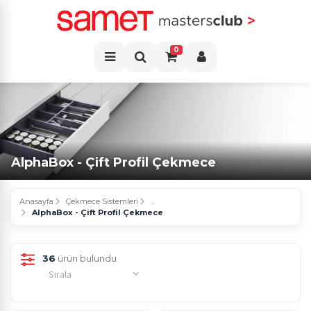
0
AlphaBox - Çift Profil Çekmece
Anasayfa
Çekmece Sistemleri
...
AlphaBox - Çift Profil Çekmece
36
ürün bulundu
Sırala