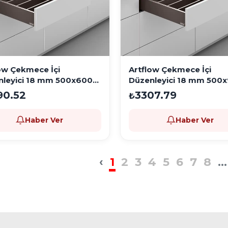
ow Çekmece İçi
Artflow Çekmece İçi
nleyici 18 mm 500x600
Düzenleyici 18 mm 500
a
Moka
90.52
3307.79
₺
Haber Ver
Haber Ver
‹
1
2
3
4
5
6
7
8
...