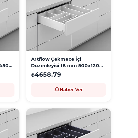
Artflow Çekmece İçi
x450
Düzenleyici 18 mm 500x1200
Beyaz
4658.79
₺
Haber Ver