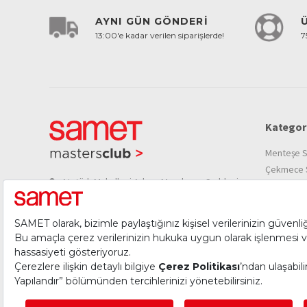
AYNI GÜN GÖNDERİ
13:00'e kadar verilen siparişlerde!
7
Kategori
Menteşe S
Çekmece S
Atatürk Mahallesi Adnan Menderes Caddesi
Kalkar Kap
No: 8-13 34513 Esenyurt-İstanbul/Türkiye
Bağlantı E
+90 212 886 75 23
musteriiliskileri@samet.com.tr