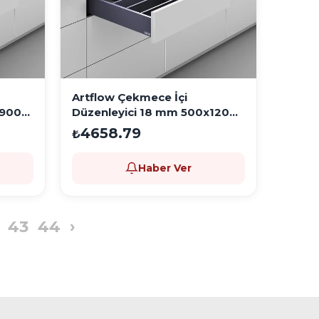
Artflow Çekmece İçi
x900
Düzenleyici 18 mm 500x1200
Antrasit
4658.79
₺
Haber Ver
43
44
›