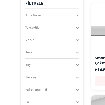
FİLTRELE
Stok Durumu
Yükseklik
Marka
Renk
Smart
Çekme
Boy
400m
14
₺
Fonksiyon
Paketleme Tipi
En