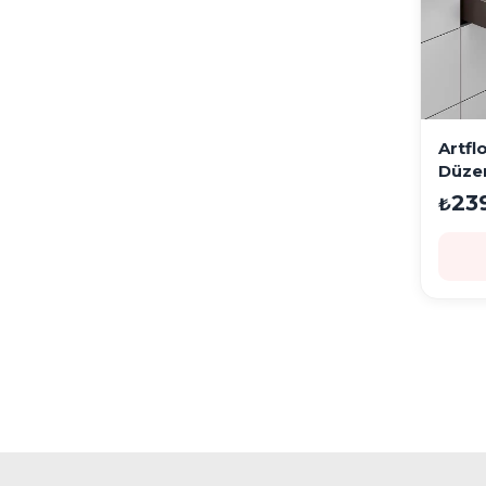
Artfl
Düze
Mok
23
₺