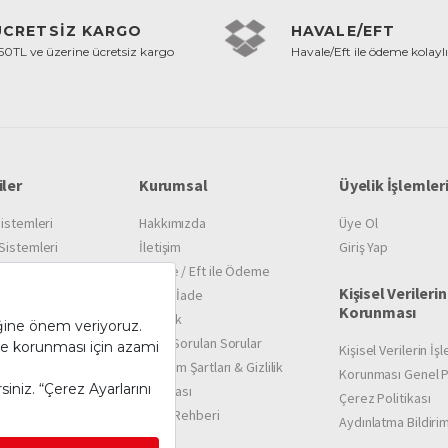
ÜCRETSİZ KARGO
HAVALE/EFT
50TL ve üzerine ücretsiz kargo
Havale/Eft ile ödeme kolaylı
ler
Kurumsal
Üyelik İşlemler
istemleri
Hakkımızda
Üye Ol
istemleri
İletişim
Giriş Yap
ak Sistemleri
Havale / Eft ile Ödeme
Kişisel Verilerin
lemanları
İptal / İade
Korunması
Destek
Sıkça Sorulan Sorular
Kişisel Verilerin İ
Kullanım Şartları & Gizlilik
Korunması Genel Po
Politikası
Çerez Politikası
İşlem Rehberi
Aydınlatma Bildirim