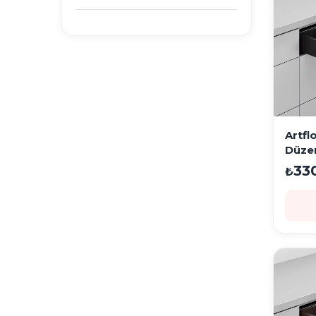
Artfl
Düze
Siyah
33
₺