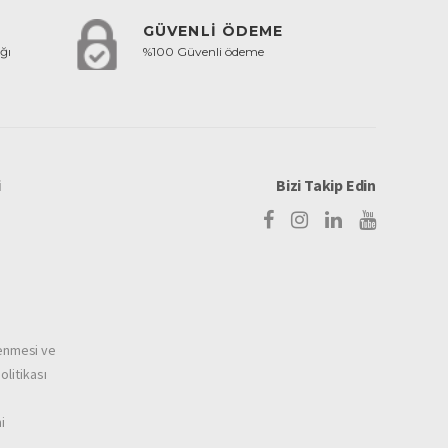
GÜVENLİ ÖDEME
ğı
%100 Güvenli ödeme
i
Bizi Takip Edin
şlenmesi ve
litikası
i