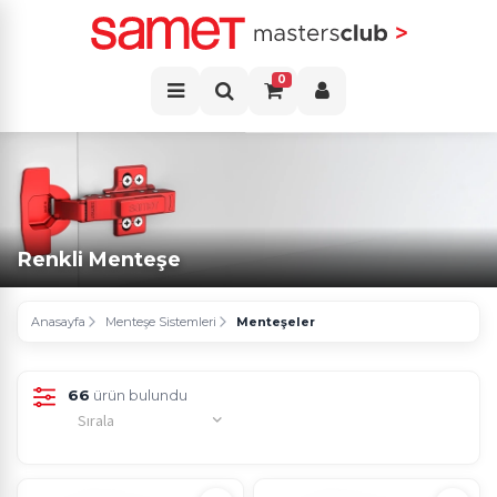
0
Renkli Menteşe
Anasayfa
Menteşe Sistemleri
Menteşeler
66
ürün bulundu
Sırala