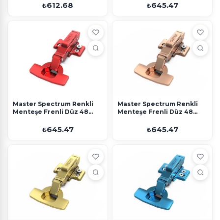
Altlık
612.68
645.47
₺
₺
Master Spectrum Renkli
Master Spectrum Renkli
Menteşe Frenli Düz 48
Menteşe Frenli Düz 48
Eksen Kırmızı Ayarlı Altlık
Eksen Rose Ayarlı Altlık
645.47
645.47
₺
₺