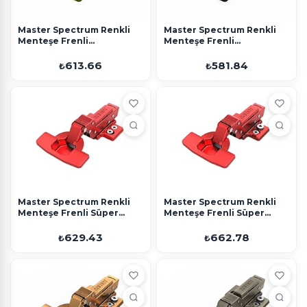
Master Spectrum Renkli
Master Spectrum Renkli
Menteşe Frenli
Menteşe Frenli
Deveboynu 48 Eksen Yeşil
Deveboynu 48 Eksen Siyah
4 Delikli Altlık
Ayarlı Altlık
613.66
581.84
₺
₺
Master Spectrum Renkli
Master Spectrum Renkli
Menteşe Frenli Süper
Menteşe Frenli Süper
Deveboynu 48 Eksen
Deveboynu 48 Eksen
Kırmızı 4 Delikli Altlık
Kırmızı Ayarlı Altlık
629.43
662.78
₺
₺