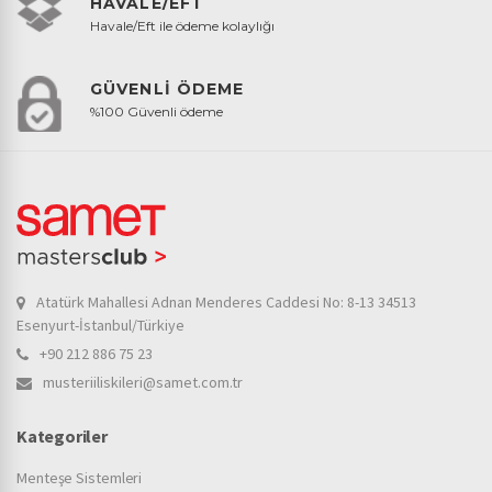
HAVALE/EFT
Havale/Eft ile ödeme kolaylığı
GÜVENLİ ÖDEME
%100 Güvenli ödeme
Atatürk Mahallesi Adnan Menderes Caddesi No: 8-13 34513
Esenyurt-İstanbul/Türkiye
+90 212 886 75 23
musteriiliskileri@samet.com.tr
Kategoriler
Menteşe Sistemleri