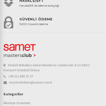
HAVALE/EFT
Havale/Eft ile ödeme kolaylığı
GÜVENLİ ÖDEME
%100 Güvenli ödeme
Atatürk Mahallesi Adnan Menderes Caddesi No: 8-13 34513
Esenyurt-İstanbul/Türkiye
+90 212 886 75 23
musteriiliskileri@samet.com.tr
Kategoriler
Menteşe Sistemleri