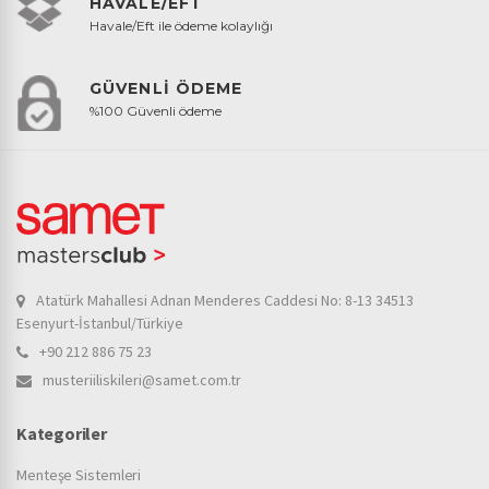
HAVALE/EFT
Havale/Eft ile ödeme kolaylığı
GÜVENLİ ÖDEME
%100 Güvenli ödeme
Atatürk Mahallesi Adnan Menderes Caddesi No: 8-13 34513
Esenyurt-İstanbul/Türkiye
+90 212 886 75 23
musteriiliskileri@samet.com.tr
Kategoriler
Menteşe Sistemleri