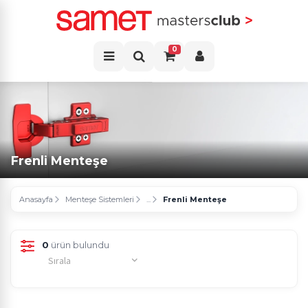
0
Frenli Menteşe
Anasayfa
Menteşe Sistemleri
...
Frenli Menteşe
0
ürün bulundu
Sırala