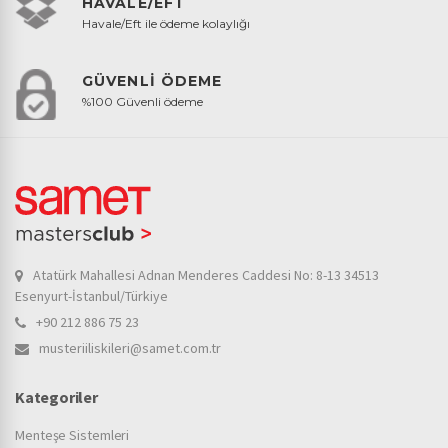
HAVALE/EFT
Havale/Eft ile ödeme kolaylığı
GÜVENLİ ÖDEME
%100 Güvenli ödeme
Atatürk Mahallesi Adnan Menderes Caddesi No: 8-13 34513
Esenyurt-İstanbul/Türkiye
+90 212 886 75 23
musteriiliskileri@samet.com.tr
Kategoriler
Menteşe Sistemleri