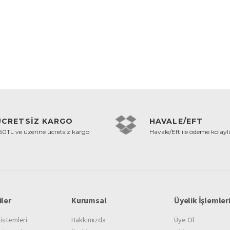
ÜCRETSİZ KARGO
HAVALE/EFT
50TL ve üzerine ücretsiz kargo
Havale/Eft ile ödeme kolaylı
ler
Kurumsal
Üyelik İşlemler
istemleri
Hakkımızda
Üye Ol