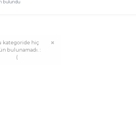
n bulundu
×
 kategoride hiç
ün bulunamadı. :
(