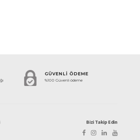
GÜVENLİ ÖDEME
ğı
%100 Güvenli ödeme
i
Bizi Takip Edin